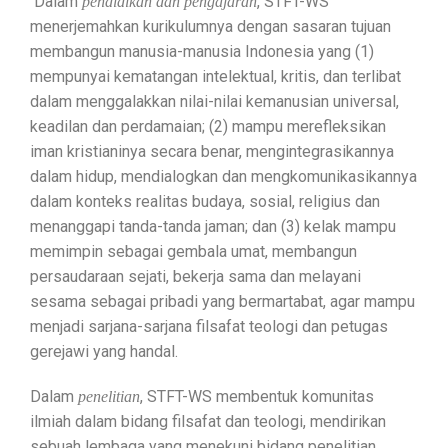
Dalam
, STFT-WS
pendidikan dan pengajaran
menerjemahkan kurikulumnya dengan sasaran tujuan
membangun manusia-manusia Indonesia yang (1)
mempunyai kematangan intelektual, kritis, dan terlibat
dalam menggalakkan nilai-nilai kemanusian universal,
keadilan dan perdamaian; (2) mampu merefleksikan
iman kristianinya secara benar, mengintegrasikannya
dalam hidup, mendialogkan dan mengkomunikasikannya
dalam konteks realitas budaya, sosial, religius dan
menanggapi tanda-tanda jaman; dan (3) kelak mampu
memimpin sebagai gembala umat, membangun
persaudaraan sejati, bekerja sama dan melayani
sesama sebagai pribadi yang bermartabat, agar mampu
menjadi sarjana-sarjana filsafat teologi dan petugas
gerejawi yang handal.
Dalam
, STFT-WS membentuk komunitas
penelitian
ilmiah dalam bidang filsafat dan teologi, mendirikan
sebuah lembaga yang menekuni bidang penelitian